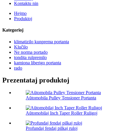
Kontaktu nin
Hejmo
Produktoj
Kategorioj
klimatizilo kunprema portanta
Kluĉilo
Ne norma portado
tondita rulpremilo
kamiona liberigo portanta
rado
Prezentataj produktoj
Aŭtomobila Pulley Tensioner Portanta
Aŭtomobilaj Inch Taper Roller Ruligoj
Profundaj fendaj pilkaj ruloj