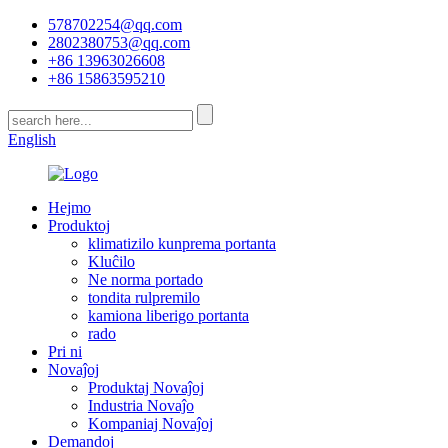
578702254@qq.com
2802380753@qq.com
+86 13963026608
+86 15863595210
English
Hejmo
Produktoj
klimatizilo kunprema portanta
Kluĉilo
Ne norma portado
tondita rulpremilo
kamiona liberigo portanta
rado
Pri ni
Novaĵoj
Produktaj Novaĵoj
Industria Novaĵo
Kompaniaj Novaĵoj
Demandoj