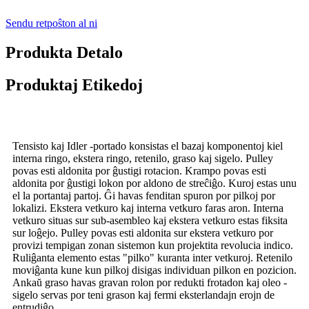
Sendu retpoŝton al ni
Produkta Detalo
Produktaj Etikedoj
Tensisto kaj Idler -portado konsistas el bazaj komponentoj kiel
interna ringo, ekstera ringo, retenilo, graso kaj sigelo. Pulley
povas esti aldonita por ĝustigi rotacion. Krampo povas esti
aldonita por ĝustigi lokon por aldono de streĉiĝo. Kuroj estas unu
el la portantaj partoj. Ĝi havas fenditan spuron por pilkoj por
lokalizi. Ekstera vetkuro kaj interna vetkuro faras aron. Interna
vetkuro situas sur sub-asembleo kaj ekstera vetkuro estas fiksita
sur loĝejo. Pulley povas esti aldonita sur ekstera vetkuro por
provizi tempigan zonan sistemon kun projektita revolucia indico.
Ruliĝanta elemento estas "pilko" kuranta inter vetkuroj. Retenilo
moviĝanta kune kun pilkoj disigas individuan pilkon en pozicion.
Ankaŭ graso havas gravan rolon por redukti frotadon kaj oleo -
sigelo servas por teni grason kaj fermi eksterlandajn erojn de
entrudiĝo.