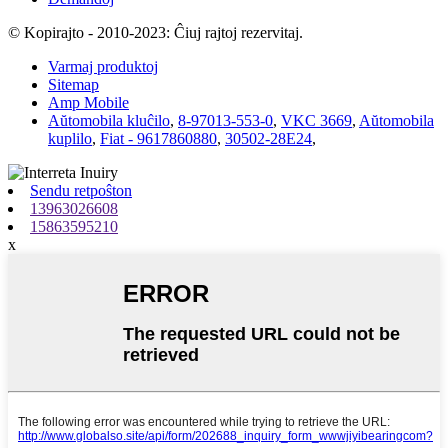
© Kopirajto - 2010-2023: Ĉiuj rajtoj rezervitaj.
Varmaj produktoj
Sitemap
Amp Mobile
Aŭtomobila kluĉilo
,
8-97013-553-0
,
VKC 3669
,
Aŭtomobila
kuplilo
,
Fiat - 9617860880
,
30502-28E24
,
Sendu retpoŝton
13963026608
15863595210
x