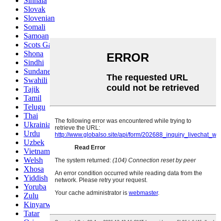
Sinhala
Slovak
Slovenian
Somali
Samoan
Scots Gaelic
Shona
Sindhi
Sundanese
Swahili
Tajik
Tamil
Telugu
Thai
Ukrainian
Urdu
Uzbek
Vietnamese
Welsh
Xhosa
Yiddish
Yoruba
Zulu
Kinyarwanda
Tatar